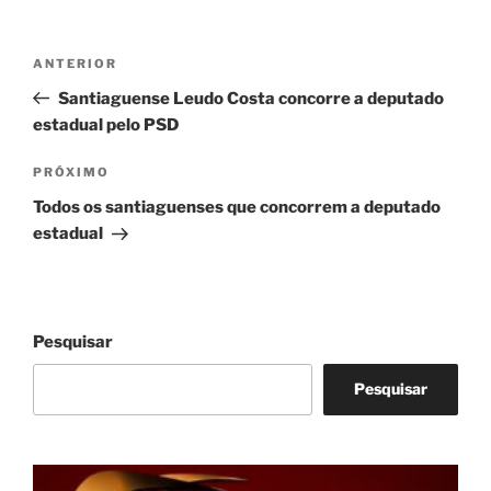
Navegação
Post
ANTERIOR
de
anterior
Santiaguense Leudo Costa concorre a deputado
Post
estadual pelo PSD
Próximo
PRÓXIMO
post
Todos os santiaguenses que concorrem a deputado
estadual
Pesquisar
Pesquisar