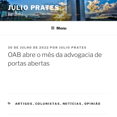
Pular
JULIO PRATES
para
Jornalista
o
conteúdo
Menu
PUBLICADO
30 DE JULHO DE 2022
POR
JULIO PRATES
EM
OAB abre o mês da advogacia de
portas abertas
CATEGORIAS
ARTIGOS
,
COLUNISTAS
,
NOTÍCIAS
,
OPINIÃO