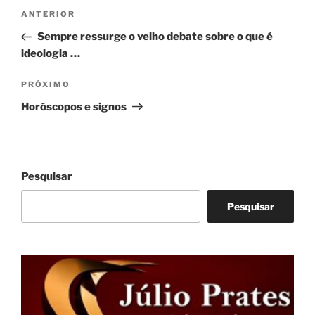
Navegação
Post
ANTERIOR
de
anterior
Sempre ressurge o velho debate sobre o que é
Post
ideologia …
Próximo
PRÓXIMO
post
Horóscopos e signos
Pesquisar
Pesquisar