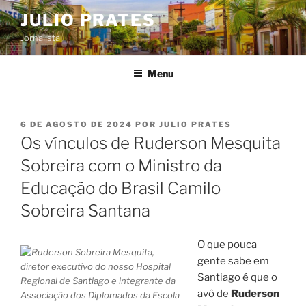
Pular
JULIO PRATES
para
Jornalista
o
conteúdo
Menu
PUBLICADO
6 DE AGOSTO DE 2024
POR
JULIO PRATES
EM
Os vínculos de Ruderson Mesquita
Sobreira com o Ministro da
Educação do Brasil Camilo
Sobreira Santana
O que pouca
gente sabe em
Santiago é que o
avô de
Ruderson