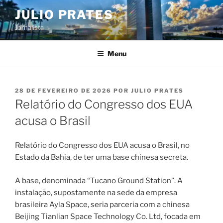
Pular
JULIO PRATES
para
Jornalista
o
conteúdo
Menu
PUBLICADO
28 DE FEVEREIRO DE 2026
POR
JULIO PRATES
EM
Relatório do Congresso dos EUA
acusa o Brasil
Relatório do Congresso dos EUA acusa o Brasil, no
Estado da Bahia, de ter uma base chinesa secreta.
A base, denominada “Tucano Ground Station”. A
instalação, supostamente na sede da empresa
brasileira Ayla Space, seria parceria com a chinesa
Beijing Tianlian Space Technology Co. Ltd, focada em