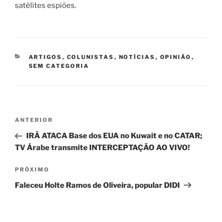
satélites espiões.
CATEGORIAS
ARTIGOS
,
COLUNISTAS
,
NOTÍCIAS
,
OPINIÃO
,
SEM CATEGORIA
Navegação
Post
ANTERIOR
de
anterior
IRÃ ATACA Base dos EUA no Kuwait e no CATAR;
Post
TV Árabe transmite INTERCEPTAÇÃO AO VIVO!
Próximo
PRÓXIMO
post
Faleceu Holte Ramos de Oliveira, popular DIDI