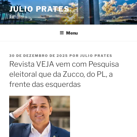
Pular
JULIO PRATES
para
Jornalista
o
conteúdo
Menu
PUBLICADO
30 DE DEZEMBRO DE 2025
POR
JULIO PRATES
EM
Revista VEJA vem com Pesquisa
eleitoral que da Zucco, do PL, a
frente das esquerdas