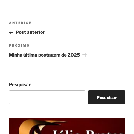
Navegação
Post
ANTERIOR
de
anterior
Post anterior
Post
Próximo
PRÓXIMO
post
Minha última postagem de 2025
Pesquisar
Pesquisar