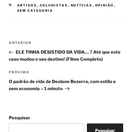
CATEGORIAS
ARTIGOS
,
COLUNISTAS
,
NOTÍCIAS
,
OPINIÃO
,
SEM CATEGORIA
Navegação
Post
ANTERIOR
de
anterior
ELE TINHA DESISTIDO DA VIDA… ? Até que este
Post
caso mudou o seu destino! (Filme Completo)
Próximo
PRÓXIMO
post
O padrão de vida de Deolane Bezerra, com estilo e
sem economia – 1 minuto
Pesquisar
Pesquisar