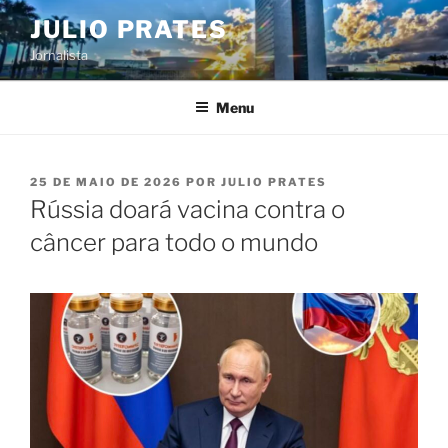
Pular
JULIO PRATES
para
Jornalista
o
conteúdo
Menu
PUBLICADO
25 DE MAIO DE 2026
POR
JULIO PRATES
EM
Rússia doará vacina contra o
câncer para todo o mundo