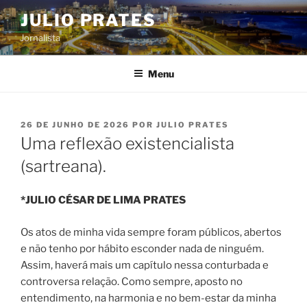
Pular
JULIO PRATES
para
Jornalista
o
conteúdo
Menu
PUBLICADO
26 DE JUNHO DE 2026
POR
JULIO PRATES
EM
Uma reflexão existencialista
(sartreana).
*JULIO CÉSAR DE LIMA PRATES
Os atos de minha vida sempre foram públicos, abertos
e não tenho por hábito esconder nada de ninguém.
Assim, haverá mais um capítulo nessa conturbada e
controversa relação. Como sempre, aposto no
entendimento, na harmonia e no bem-estar da minha