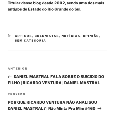
Titular desse blog desde 2002, sendo uma dos mais
antigos do Estado do Rio Grande do Sul.
CATEGORIAS
ARTIGOS
,
COLUNISTAS
,
NOTÍCIAS
,
OPINIÃO
,
SEM CATEGORIA
Navegação
Post
ANTERIOR
de
anterior
DANIEL MASTRAL FALA SOBRE O SU!C!D!0 DO
Post
FILHO | RICARDO VENTURA | DANIEL MASTRAL
Próximo
PRÓXIMO
post
POR QUE RICARDO VENTURA NÃO ANALISOU
DANIEL MASTRAL? | Não Minta Pra Mim #460