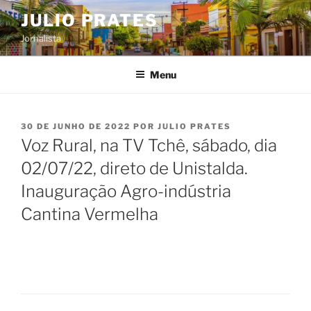
Pular
JULIO PRATES
para
Jornalista
o
conteúdo
Menu
PUBLICADO
30 DE JUNHO DE 2022
POR
JULIO PRATES
EM
Voz Rural, na TV Tchê, sábado, dia
02/07/22, direto de Unistalda.
Inauguração Agro-indústria
Cantina Vermelha