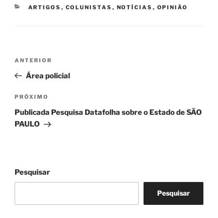
CATEGORIAS
ARTIGOS
,
COLUNISTAS
,
NOTÍCIAS
,
OPINIÃO
Navegação
Post
ANTERIOR
de
anterior
Área policial
Post
Próximo
PRÓXIMO
post
Publicada Pesquisa Datafolha sobre o Estado de SÃO
PAULO
Pesquisar
Pesquisar