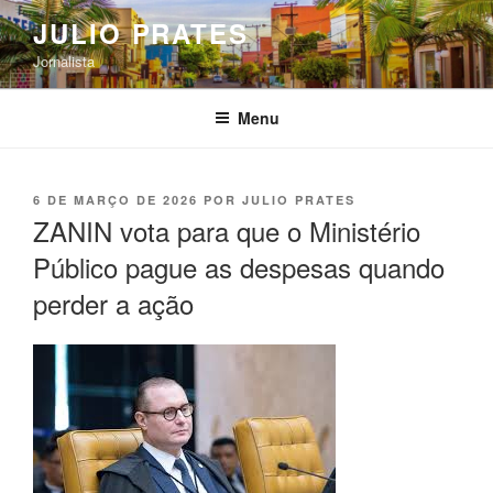
Pular
JULIO PRATES
para
Jornalista
o
conteúdo
Menu
PUBLICADO
6 DE MARÇO DE 2026
POR
JULIO PRATES
EM
ZANIN vota para que o Ministério
Público pague as despesas quando
perder a ação