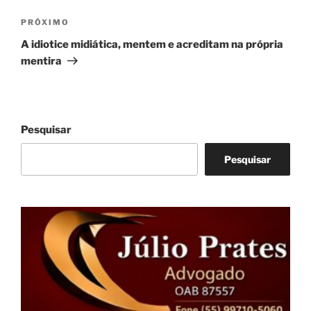
Próximo
PRÓXIMO
post
A idiotice midiática, mentem e acreditam na própria
mentira
Pesquisar
Pesquisar