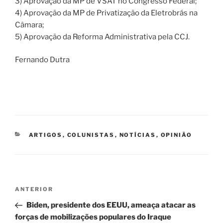
3) Aprovação da MP de VSAT no Congresso Federal;
4) Aprovação da MP de Privatização da Eletrobrás na
Câmara;
5) Aprovação da Reforma Administrativa pela CCJ.
Fernando Dutra
CATEGORIAS
ARTIGOS
,
COLUNISTAS
,
NOTÍCIAS
,
OPINIÃO
Navegação
Post
ANTERIOR
de
anterior
Biden, presidente dos EEUU, ameaça atacar as
Post
forças de mobilizações populares do Iraque