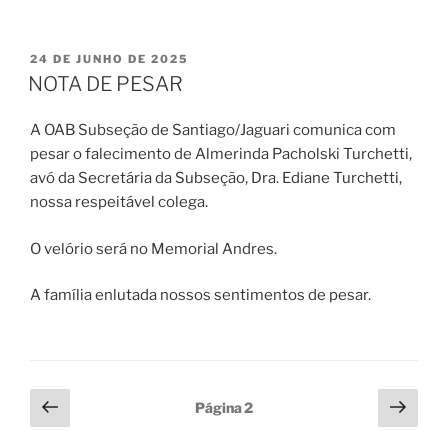
PUBLICADO
24 DE JUNHO DE 2025
EM
NOTA DE PESAR
A OAB Subseção de Santiago/Jaguari comunica com
pesar o falecimento de Almerinda Pacholski Turchetti,
avó da Secretária da Subseção, Dra. Ediane Turchetti,
nossa respeitável colega.
O velório será no Memorial Andres.
A família enlutada nossos sentimentos de pesar.
Paginação
Página
Próx
Página
2
anterior
pági
de