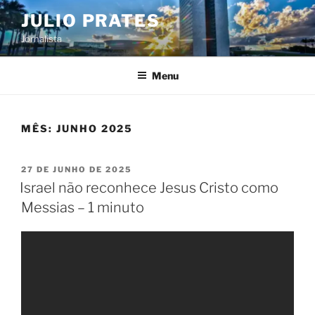
Pular
JULIO PRATES
para
Jornalista
o
conteúdo
Menu
MÊS:
JUNHO 2025
PUBLICADO
27 DE JUNHO DE 2025
EM
Israel não reconhece Jesus Cristo como
Messias – 1 minuto