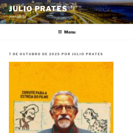
Pular
JULIO PRATES
para
Jornalista
o
conteúdo
Menu
PUBLICADO
7 DE OUTUBRO DE 2025
POR
JULIO PRATES
EM