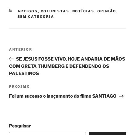
CATEGORIAS
ARTIGOS
,
COLUNISTAS
,
NOTÍCIAS
,
OPINIÃO
,
SEM CATEGORIA
Navegação
Post
ANTERIOR
de
anterior
SE JESUS FOSSE VIVO, HOJE ANDARIA DE MÃOS
Post
COM GRETA THUMBERG E DEFENDENDO OS
PALESTINOS
Próximo
PRÓXIMO
post
Foi um sucesso o lançamento do filme SANTIAGO
Pesquisar