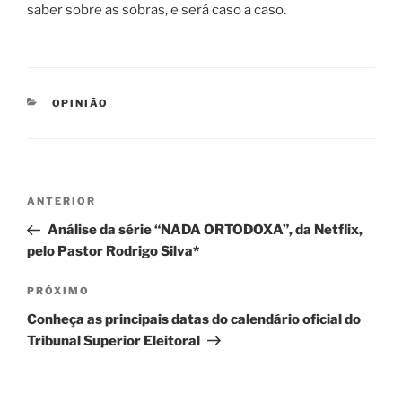
saber sobre as sobras, e será caso a caso.
CATEGORIAS
OPINIÃO
Navegação
Post
ANTERIOR
de
anterior
Análise da série “NADA ORTODOXA”, da Netflix,
Post
pelo Pastor Rodrigo Silva*
Próximo
PRÓXIMO
post
Conheça as principais datas do calendário oficial do
Tribunal Superior Eleitoral