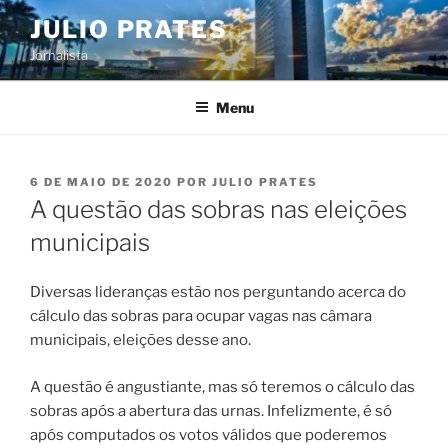
Pular
JULIO PRATES
para
Jornalista
o
conteúdo
Menu
PUBLICADO
6 DE MAIO DE 2020
POR
JULIO PRATES
EM
A questão das sobras nas eleições
municipais
Diversas lideranças estão nos perguntando acerca do
cálculo das sobras para ocupar vagas nas câmara
municipais, eleições desse ano.
A questão é angustiante, mas só teremos o cálculo das
sobras após a abertura das urnas. Infelizmente, é só
após computados os votos válidos que poderemos