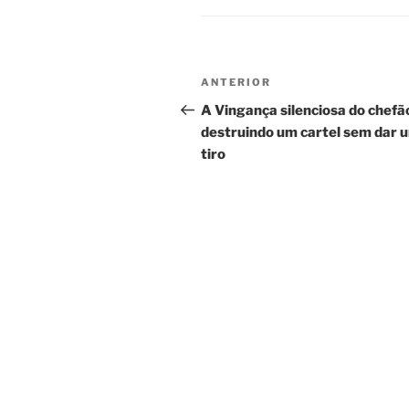
Navegação
Post
ANTERIOR
de
anterior
A Vingança silenciosa do chefã
destruindo um cartel sem dar 
Post
tiro