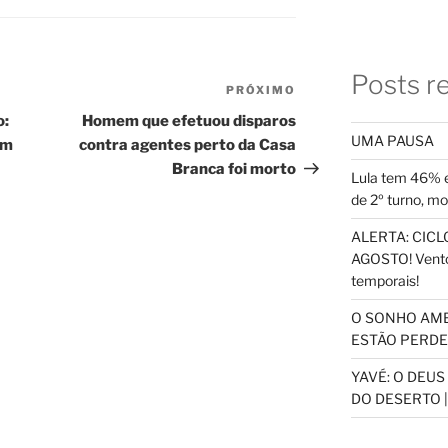
Posts r
PRÓXIMO
Próximo
post
o:
Homem que efetuou disparos
UMA PAUSA
um
contra agentes perto da Casa
Branca foi morto
Lula tem 46% e
de 2º turno, m
ALERTA: CICLO
AGOSTO! Vento
temporais!
O SONHO AM
ESTÃO PERDEN
YAVÉ: O DEU
DO DESERTO |