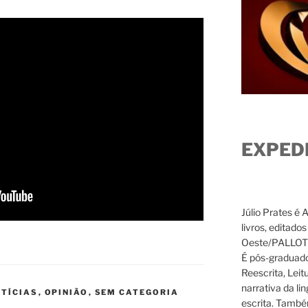
EXPED
Júlio Prates é 
livros, editado
Oeste/PALLOTTI
É pós-graduado
Reescrita, Leit
narrativa da li
TÍCIAS
,
OPINIÃO
,
SEM CATEGORIA
escrita. També