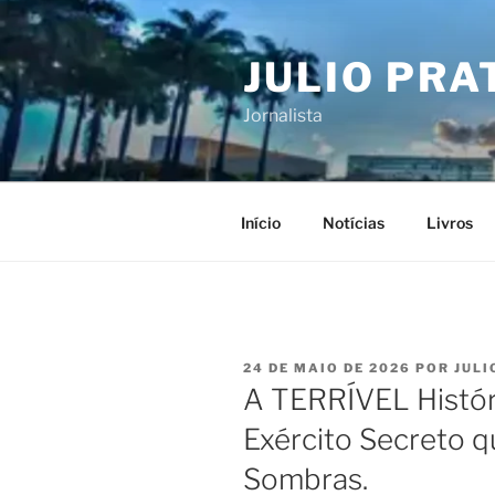
Pular
para
JULIO PRA
o
conteúdo
Jornalista
Início
Notícias
Livros
PUBLICADO
24 DE MAIO DE 2026
POR
JULI
EM
A TERRÍVEL Histór
Exército Secreto 
Sombras.