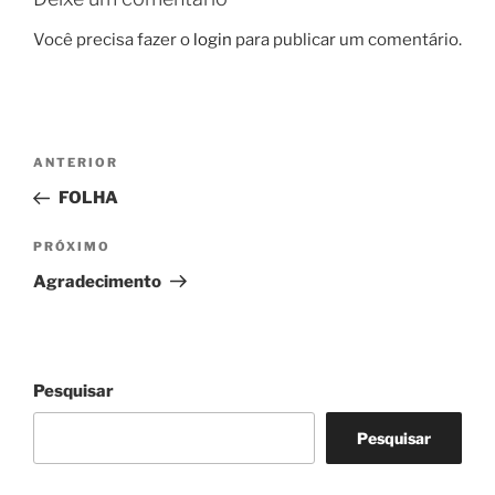
Você precisa fazer o
login
para publicar um comentário.
Navegação
Post
ANTERIOR
de
anterior
FOLHA
Post
Próximo
PRÓXIMO
post
Agradecimento
Pesquisar
Pesquisar