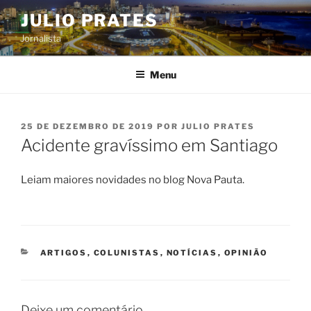
Pular
JULIO PRATES
para
Jornalista
o
conteúdo
Menu
PUBLICADO
25 DE DEZEMBRO DE 2019
POR
JULIO PRATES
EM
Acidente gravíssimo em Santiago
Leiam maiores novidades no blog Nova Pauta.
CATEGORIAS
ARTIGOS
,
COLUNISTAS
,
NOTÍCIAS
,
OPINIÃO
Deixe um comentário