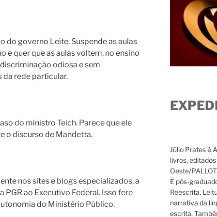
 do governo Leite. Suspende as aulas
nho e quer que as aulas voltem, no ensino
 discriminação odiosa e sem
 da rede particular.
EXPED
caso do ministro Teich. Parece que ele
te o discurso de Mandetta.
Júlio Prates é 
livros, editado
Oeste/PALLOTTI
ente nos sites e blogs especializados, a
É pós-graduado
Reescrita, Leit
da PGR ao Executivo Federal. Isso fere
narrativa da li
autonomia do Ministério Público.
escrita. També