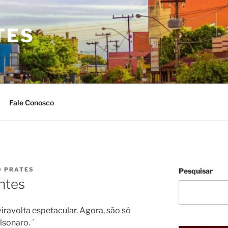
TES
Fale Conosco
O PRATES
Pesquisar
ntes
iravolta espetacular. Agora, são só
lsonaro. ´