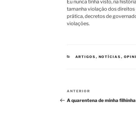
Eu nunca tinha visto, na histór
tamanha violação dos direitos e
prática, decretos de governado
violações.
CATEGORIAS
ARTIGOS
,
NOTÍCIAS
,
OPIN
Navegação
Post
ANTERIOR
de
anterior
A quarentena de minha filhinha
Post