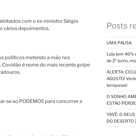
alinhados com o ex-ministro Sérgio
Posts r
s vários depoimentos.
UMA PAUSA
Lula tem 46% e
os políticos metendo a mão nos
de 2º turno, m
e. Covidão é nome do mais recente golpe
radouros.
ALERTA: CICLO
AGOSTO! Vento
temporais!
O SONHO AM
iar-se ao PODEMOS para concorrer a
ESTÃO PERDEN
YAVÉ: O DEU
DO DESERTO |