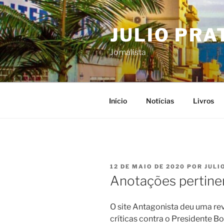
Pular
para
JULIO PRA
o
conteúdo
Jornalista
Início
Notícias
Livros
PUBLICADO
12 DE MAIO DE 2020
POR
JULI
EM
Anotações pertine
O site Antagonista deu uma rev
críticas contra o Presidente Bo