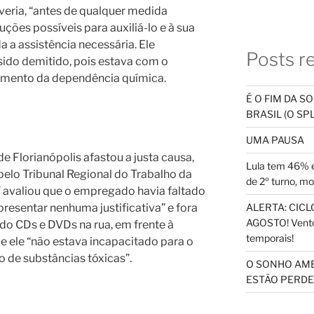
eria, “antes de qualquer medida
ções possíveis para auxiliá-lo e à sua
a a assistência necessária. Ele
Posts r
sido demitido, pois estava com o
tamento da dependência química.
É O FIM DA 
BRASIL (O S
UMA PAUSA
de Florianópolis afastou a justa causa,
Lula tem 46% e
pelo Tribunal Regional do Trabalho da
de 2º turno, m
T avaliou que o empregado havia faltado
presentar nenhuma justificativa” e fora
ALERTA: CICLO
AGOSTO! Vento
ndo CDs e DVDs na rua, em frente à
temporais!
e ele “não estava incapacitado para o
 de substâncias tóxicas”.
O SONHO AM
ESTÃO PERDEN