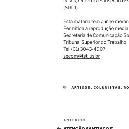
casos, recorrer à Subseção I E
(SDI-1).
Esta matéria tem cunho meram
Permitida a reprodução median
Secretaria de Comunicação So
Tribunal Superior do Trabalho
Tel. (61) 3043-4907
secom@tst.jus.br
CATEGORIAS
ARTIGOS
,
COLUNISTAS
,
NO
Navegação
Post
ANTERIOR
de
anterior
ATENÇÃO SANTIAGO E