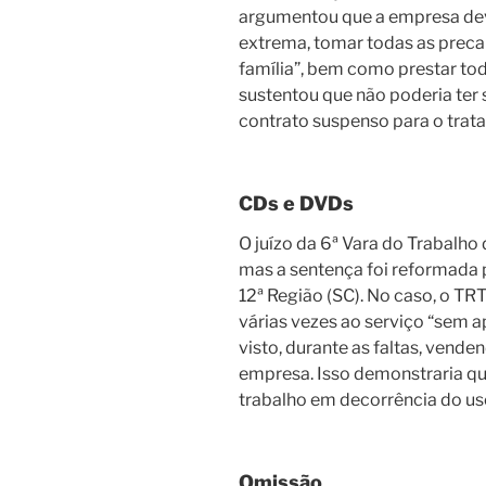
argumentou que a empresa dev
extrema, tomar todas as precau
família”, bem como prestar tod
sustentou que não poderia ter 
contrato suspenso para o tra
CDs e DVDs
O juízo da 6ª Vara do Trabalho 
mas a sentença foi reformada 
12ª Região (SC). No caso, o TR
várias vezes ao serviço “sem a
visto, durante as faltas, vende
empresa. Isso demonstraria qu
trabalho em decorrência do uso
Omissão