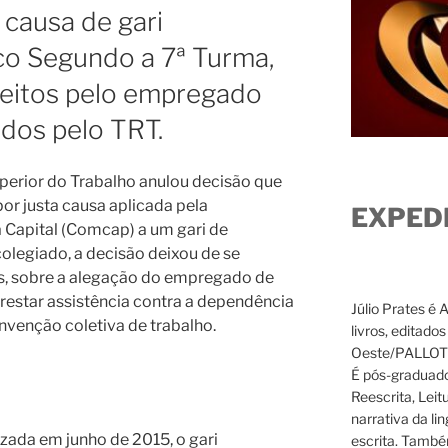
 causa de gari
o Segundo a 7ª Turma,
eitos pelo empregado
dos pelo TRT.
perior do Trabalho anulou decisão que
or justa causa aplicada pela
EXPED
apital (Comcap) a um gari de
colegiado, a decisão deixou de se
os, sobre a alegação do empregado de
restar assistência contra a dependência
Júlio Prates é 
nvenção coletiva de trabalho.
livros, editado
Oeste/PALLOTTI
É pós-graduado
Reescrita, Leit
narrativa da li
izada em junho de 2015, o gari
escrita. També