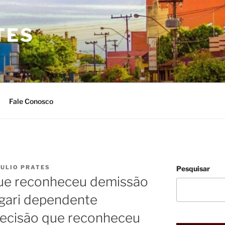
TES
Fale Conosco
JULIO PRATES
Pesquisar
ue reconheceu demissão
 gari dependente
decisão que reconheceu