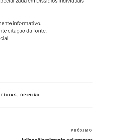
specializada em Dissídios Individuais
ente informativo.
te citação da fonte.
cial
TÍCIAS
,
OPINIÃO
PRÓXIMO
Próximo
post
Juliano Nascimento vai ancorar