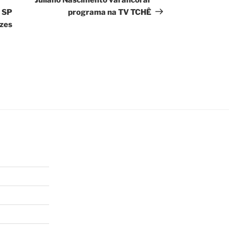
 SP
programa na TV TCHÊ
izes