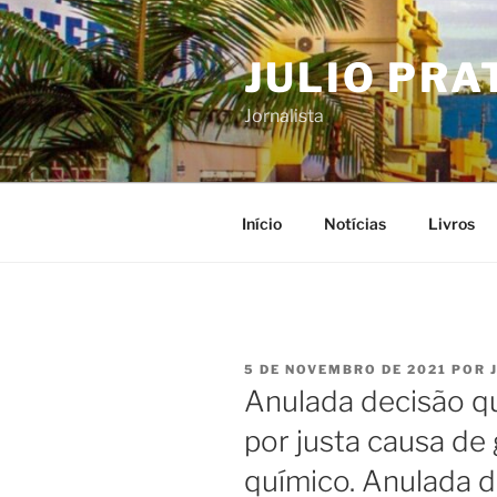
Pular
para
JULIO PRA
o
conteúdo
Jornalista
Início
Notícias
Livros
PUBLICADO
5 DE NOVEMBRO DE 2021
POR
EM
Anulada decisão q
por justa causa de
químico. Anulada 