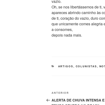
vazio.
Oh, se nos libertássemos de ti,
apareces abrindo caminho às co
de ti, coração do vazio, duro c
que unicamente comes alegria e
a consomes,
depois nada mais.
CATEGORIAS
ARTIGOS
,
COLUNISTAS
,
NO
Navegação
Post
ANTERIOR
de
anterior
ALERTA DE CHUVA INTENSA E