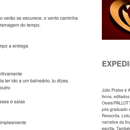
do verão se
escurece, o vento caminha
 ramagem do tempo.
empo a entrega
EXPEDI
urtivamente
a ter ido a um balneário, tu dizes.
outro
Júlio Prates é
livros, editado
sses e saias
Oeste/PALLOTTI
pós-graduado e
Reescrita, Leit
narrativa da li
simplesmente
escrita. També