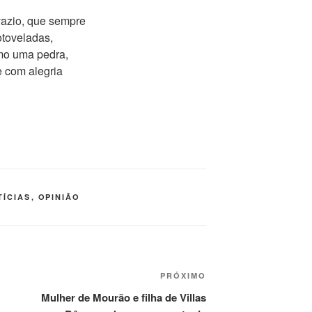
 vazio, que sempre
toveladas,
omo uma pedra,
 com alegria
TÍCIAS
,
OPINIÃO
Próximo
PRÓXIMO
post
Mulher de Mourão e filha de Villas