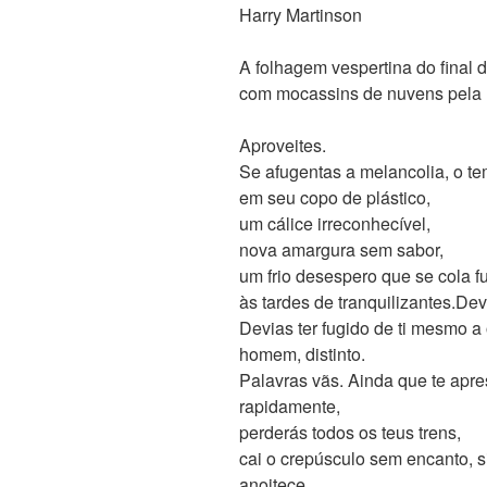
Harry Martinson
A folhagem vespertina do final 
com mocassins de nuvens pela
Aproveites.
Se afugentas a melancolia, o t
em seu copo de plástico,
um cálice irreconhecível,
nova amargura sem sabor,
um frio desespero que se cola f
às tardes de tranquilizantes.Devi
Devias ter fugido de ti mesmo a 
homem, distinto.
Palavras vãs. Ainda que te apre
rapidamente,
perderás todos os teus trens,
cai o crepúsculo sem encanto, 
anoitece.