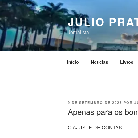
Pular
para
JULIO PRA
o
conteúdo
Jornalista
Início
Notícias
Livros
PUBLICADO
9 DE SETEMBRO DE 2023
POR
J
EM
Apenas para os bon
O AJUSTE DE CONTAS