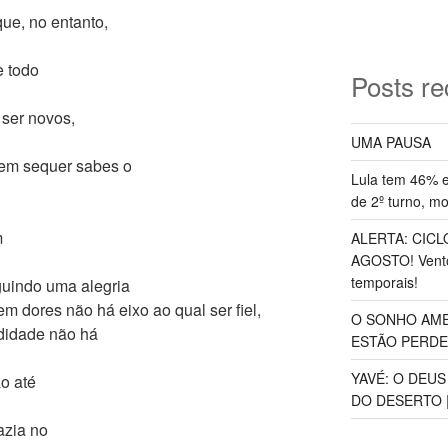
ue, no entanto,
e todo
Posts re
ser novos,
UMA PAUSA
em sequer sabes o
Lula tem 46% e
de 2º turno, m
m
ALERTA: CICLO
AGOSTO! Vento
temporais!
uindo uma alegria
 dores não há eixo ao qual ser fiel,
O SONHO AME
didade não há
ESTÃO PERDEND
YAVÉ: O DEU
o até
DO DESERTO |
azia no