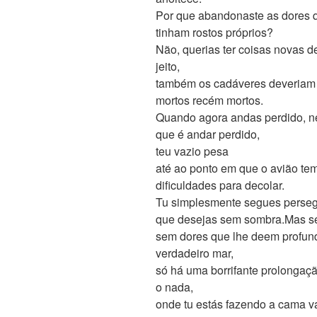
Por que abandonaste as dores q
tinham rostos próprios?
Não, querias ter coisas novas d
jeito,
também os cadáveres deveriam 
mortos recém mortos.
Quando agora andas perdido, n
que é andar perdido,
teu vazio pesa
até ao ponto em que o avião te
dificuldades para decolar.
Tu simplesmente segues perseg
que desejas sem sombra.Mas sem
sem dores que lhe deem profun
verdadeiro mar,
só há uma borrifante prolongaçã
o nada,
onde tu estás fazendo a cama v