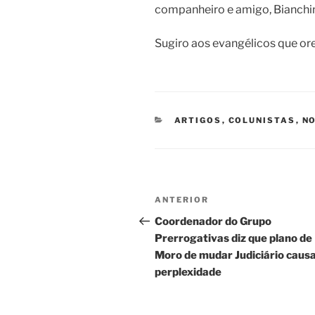
companheiro e amigo, Bianchini
Sugiro aos evangélicos que ore
CATEGORIAS
ARTIGOS
,
COLUNISTAS
,
NO
Navegação
Post
ANTERIOR
de
anterior
Coordenador do Grupo
Prerrogativas diz que plano de
Post
Moro de mudar Judiciário caus
perplexidade