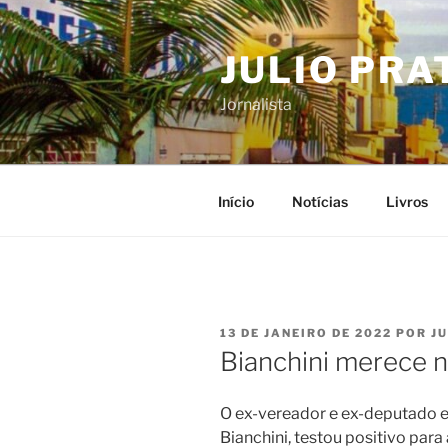
Pular
para
JULIO PRA
o
conteúdo
Jornalista
Início
Notícias
Livros
PUBLICADO
13 DE JANEIRO DE 2022
POR
J
EM
Bianchini merece 
O ex-vereador e ex-deputado e
Bianchini, testou positivo par