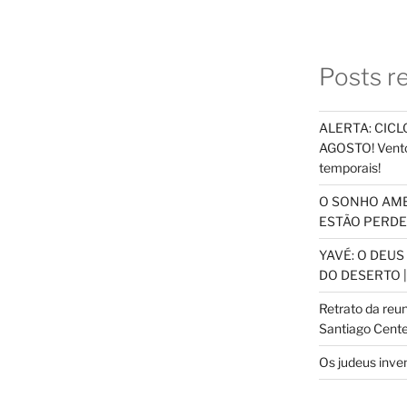
Posts r
ALERTA: CICLO
AGOSTO! Vento
temporais!
O SONHO AM
ESTÃO PERDEN
YAVÉ: O DEU
DO DESERTO |
Retrato da reu
Santiago Cente
Os judeus inve