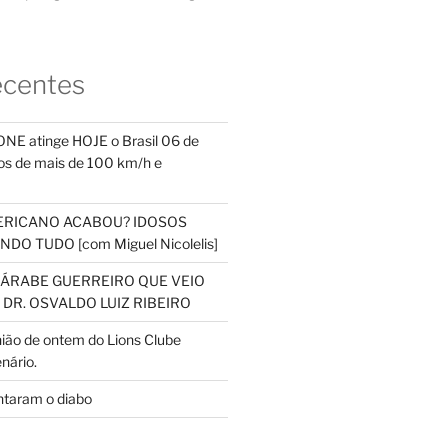
ecentes
NE atinge HOJE o Brasil 06 de
s de mais de 100 km/h e
ERICANO ACABOU? IDOSOS
DO TUDO [com Miguel Nicolelis]
S ÁRABE GUERREIRO QUE VEIO
 DR. OSVALDO LUIZ RIBEIRO
nião de ontem do Lions Clube
nário.
ntaram o diabo