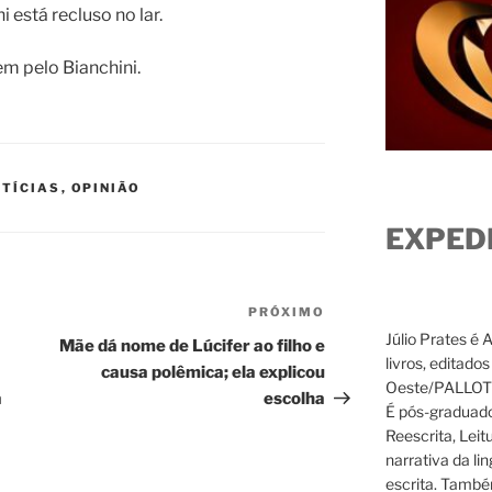
 está recluso no lar.
m pelo Bianchini.
TÍCIAS
,
OPINIÃO
EXPED
PRÓXIMO
Próximo
Júlio Prates é 
post
Mãe dá nome de Lúcifer ao filho e
livros, editado
causa polêmica; ela explicou
Oeste/PALLOTTI
a
escolha
É pós-graduado
Reescrita, Leit
narrativa da li
escrita. També