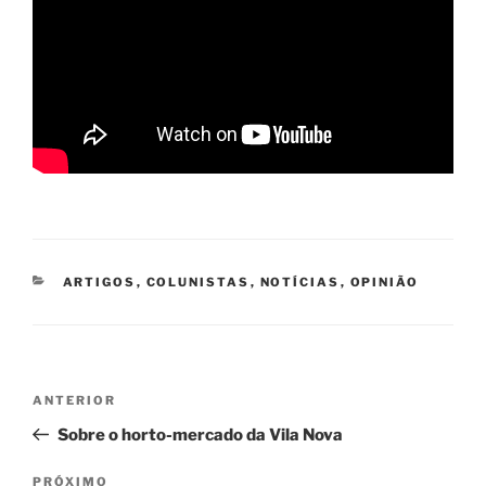
CATEGORIAS
ARTIGOS
,
COLUNISTAS
,
NOTÍCIAS
,
OPINIÃO
Navegação
Post
ANTERIOR
de
anterior
Sobre o horto-mercado da Vila Nova
Post
Próximo
PRÓXIMO