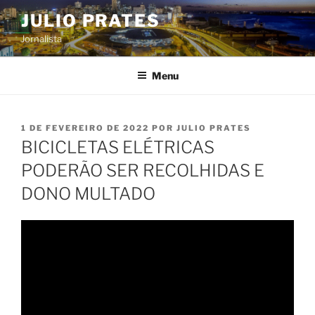
Pular
JULIO PRATES
para
Jornalista
o
conteúdo
Menu
PUBLICADO
1 DE FEVEREIRO DE 2022
POR
JULIO PRATES
EM
BICICLETAS ELÉTRICAS
PODERÃO SER RECOLHIDAS E
DONO MULTADO