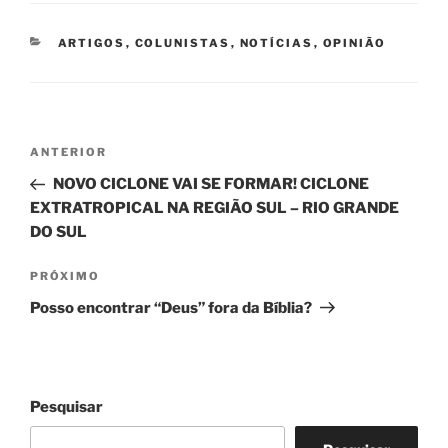
CATEGORIAS
ARTIGOS
,
COLUNISTAS
,
NOTÍCIAS
,
OPINIÃO
Navegação
Post
ANTERIOR
de
anterior
NOVO CICLONE VAI SE FORMAR! CICLONE
Post
EXTRATROPICAL NA REGIÃO SUL – RIO GRANDE
DO SUL
Próximo
PRÓXIMO
post
Posso encontrar “Deus” fora da Bíblia?
Pesquisar