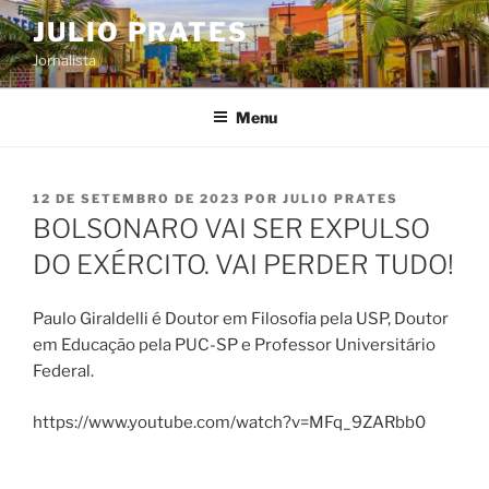
Pular
JULIO PRATES
para
Jornalista
o
conteúdo
Menu
PUBLICADO
12 DE SETEMBRO DE 2023
POR
JULIO PRATES
EM
BOLSONARO VAI SER EXPULSO
DO EXÉRCITO. VAI PERDER TUDO!
Paulo Giraldelli é Doutor em Filosofia pela USP, Doutor
em Educação pela PUC-SP e Professor Universitário
Federal.
https://www.youtube.com/watch?v=MFq_9ZARbb0