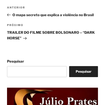
Navegação
Post
ANTERIOR
de
anterior
O mapa secreto que explica a violência no Brasil
Post
Próximo
PRÓXIMO
post
TRAILER DO FILME SOBRE BOLSONARO – “DARK
HORSE”
Pesquisar
Pesquisar