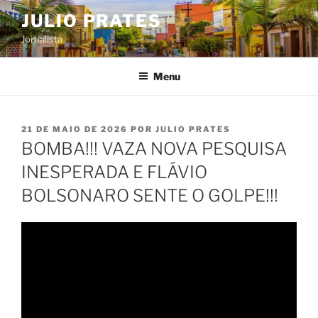
Pular
JULIO PRATES
para
Jornalista
o
conteúdo
Menu
PUBLICADO
21 DE MAIO DE 2026
POR
JULIO PRATES
EM
BOMBA!!! VAZA NOVA PESQUISA
INESPERADA E FLÁVIO
BOLSONARO SENTE O GOLPE!!!