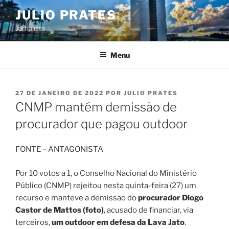
Pular
JULIO PRATES
para
Jornalista
o
conteúdo
Menu
PUBLICADO
27 DE JANEIRO DE 2022
POR
JULIO PRATES
EM
CNMP mantém demissão de
procurador que pagou outdoor
FONTE – ANTAGONISTA
Por 10 votos a 1, o Conselho Nacional do Ministério
Público (CNMP) rejeitou nesta quinta-feira (27) um
recurso e manteve a demissão do
procurador Diogo
Castor de Mattos (foto)
, acusado de financiar, via
terceiros,
um outdoor em defesa da Lava Jato
.