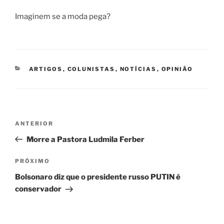
Imaginem se a moda pega?
CATEGORIAS
ARTIGOS
,
COLUNISTAS
,
NOTÍCIAS
,
OPINIÃO
Navegação
Post
ANTERIOR
de
anterior
Morre a Pastora Ludmila Ferber
Post
Próximo
PRÓXIMO
post
Bolsonaro diz que o presidente russo PUTIN é
conservador