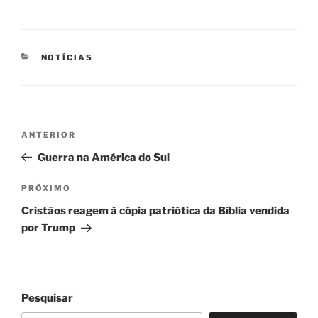
CATEGORIAS
NOTÍCIAS
Navegação
Post
ANTERIOR
de
anterior
Guerra na América do Sul
Post
Próximo
PRÓXIMO
post
Cristãos reagem à cópia patriótica da Bíblia vendida
por Trump
Pesquisar