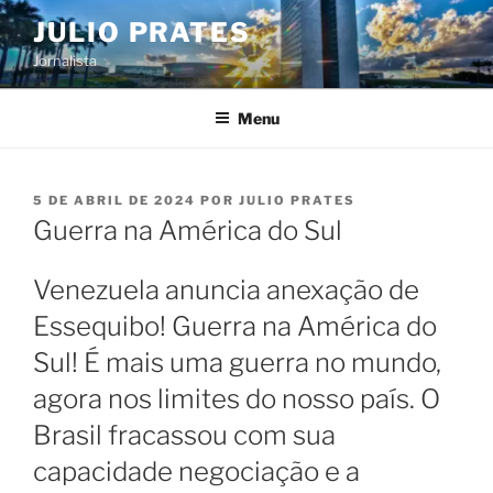
Pular
JULIO PRATES
para
Jornalista
o
conteúdo
Menu
PUBLICADO
5 DE ABRIL DE 2024
POR
JULIO PRATES
EM
Guerra na América do Sul
Venezuela anuncia anexação de
Essequibo! Guerra na América do
Sul! É mais uma guerra no mundo,
agora nos limites do nosso país. O
Brasil fracassou com sua
capacidade negociação e a