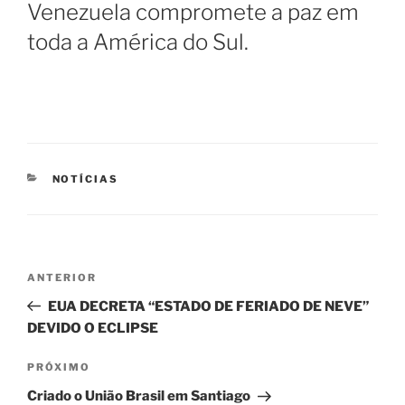
Venezuela compromete a paz em
toda a América do Sul.
CATEGORIAS
NOTÍCIAS
Navegação
Post
ANTERIOR
de
anterior
EUA DECRETA “ESTADO DE FERIADO DE NEVE”
Post
DEVIDO O ECLIPSE
Próximo
PRÓXIMO
post
Criado o União Brasil em Santiago