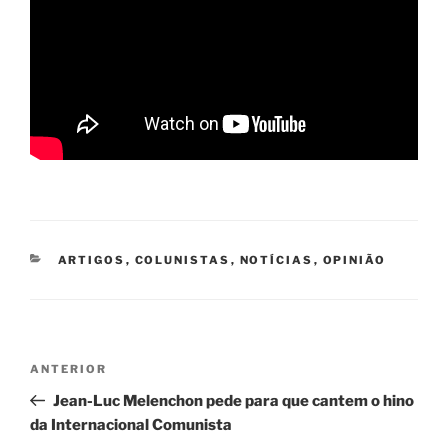
CATEGORIAS
ARTIGOS
,
COLUNISTAS
,
NOTÍCIAS
,
OPINIÃO
Navegação
Post
ANTERIOR
de
anterior
Jean-Luc Melenchon pede para que cantem o hino
Post
da Internacional Comunista