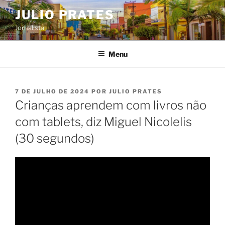
Pular
JULIO PRATES
para
Jornalista
o
conteúdo
Menu
PUBLICADO
7 DE JULHO DE 2024
POR
JULIO PRATES
EM
Crianças aprendem com livros não
com tablets, diz Miguel Nicolelis
(30 segundos)