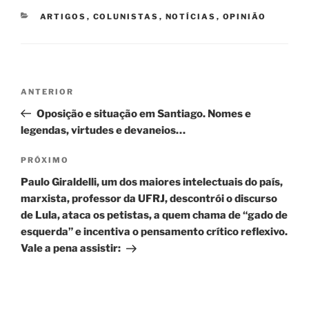
CATEGORIAS
ARTIGOS
,
COLUNISTAS
,
NOTÍCIAS
,
OPINIÃO
Navegação
Post
ANTERIOR
de
anterior
Oposição e situação em Santiago. Nomes e
Post
legendas, virtudes e devaneios…
Próximo
PRÓXIMO
post
Paulo Giraldelli, um dos maiores intelectuais do país,
marxista, professor da UFRJ, descontrói o discurso
de Lula, ataca os petistas, a quem chama de “gado de
esquerda” e incentiva o pensamento crítico reflexivo.
Vale a pena assistir: