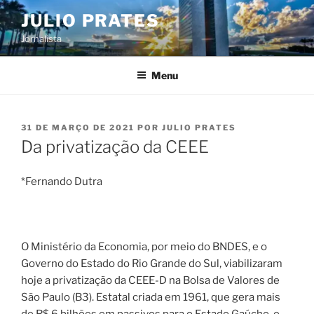
Pular
JULIO PRATES
para
Jornalista
o
conteúdo
Menu
PUBLICADO
31 DE MARÇO DE 2021
POR
JULIO PRATES
EM
Da privatização da CEEE
*Fernando Dutra
O Ministério da Economia, por meio do BNDES, e o
Governo do Estado do Rio Grande do Sul, viabilizaram
hoje a privatização da CEEE-D na Bolsa de Valores de
São Paulo (B3). Estatal criada em 1961, que gera mais