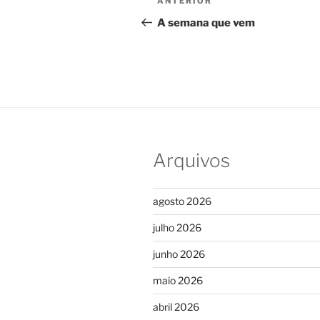
Post
ANTERIOR
de
anterior
A semana que vem
Post
Arquivos
agosto 2026
julho 2026
junho 2026
maio 2026
abril 2026