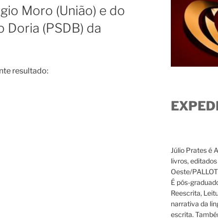
rgio Moro (União) e do
o Doria (PSDB) da
nte resultado:
EXPED
Júlio Prates é 
livros, editado
Oeste/PALLOTTI
É pós-graduado
Reescrita, Leit
narrativa da li
escrita. També