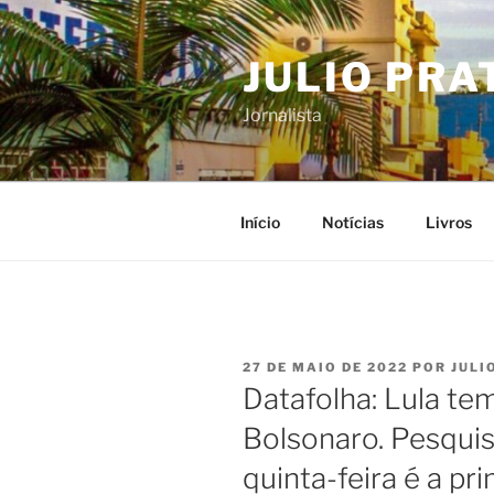
Pular
para
JULIO PRA
o
conteúdo
Jornalista
Início
Notícias
Livros
PUBLICADO
27 DE MAIO DE 2022
POR
JULI
EM
Datafolha: Lula te
Bolsonaro. Pesquis
quinta-feira é a pr