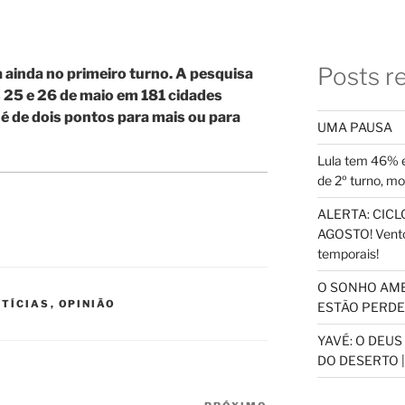
Posts r
a ainda no primeiro turno. A pesquisa
 25 e 26 de maio em 181 cidades
 é de dois pontos para mais ou para
UMA PAUSA
Lula tem 46% e
de 2º turno, m
ALERTA: CICLO
AGOSTO! Vento
temporais!
O SONHO AM
TÍCIAS
,
OPINIÃO
ESTÃO PERDEN
YAVÉ: O DEU
DO DESERTO |