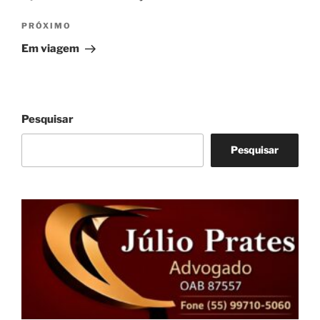
Próximo
PRÓXIMO
post
Em viagem
Pesquisar
Pesquisar