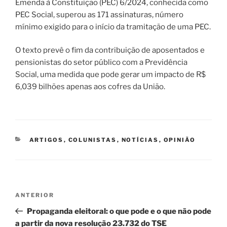
Emenda à Constituição (PEC) 6/2024, conhecida como
PEC Social, superou as 171 assinaturas, número
mínimo exigido para o início da tramitação de uma PEC.
O texto prevê o fim da contribuição de aposentados e
pensionistas do setor público com a Previdência
Social, uma medida que pode gerar um impacto de R$
6,039 bilhões apenas aos cofres da União.
CATEGORIAS
ARTIGOS
,
COLUNISTAS
,
NOTÍCIAS
,
OPINIÃO
Navegação
Post
ANTERIOR
de
anterior
Propaganda eleitoral: o que pode e o que não pode
Post
a partir da nova resolução 23.732 do TSE