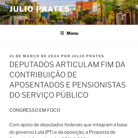
Pular
JULIO PRATES
para
Jornalista
o
conteúdo
Menu
PUBLICADO
21 DE MARÇO DE 2024
POR
JULIO PRATES
EM
DEPUTADOS ARTICULAM FIM DA
CONTRIBUIÇÃO DE
APOSENTADOS E PENSIONISTAS
DO SERVIÇO PÚBLICO
CONGRESSO EM FOCO
Com apoio de deputados federais que integram a base
do governo Lula (PT) e da oposição, a Proposta de