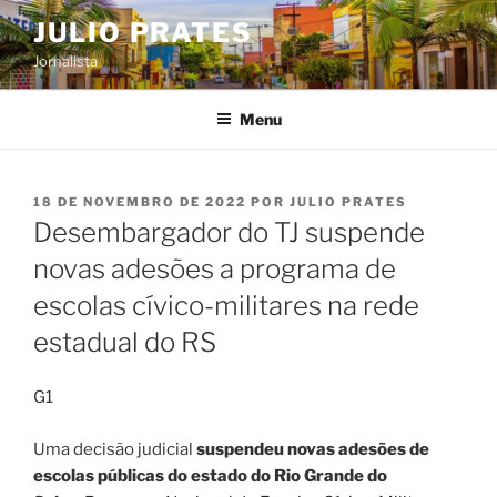
Pular
JULIO PRATES
para
Jornalista
o
conteúdo
Menu
PUBLICADO
18 DE NOVEMBRO DE 2022
POR
JULIO PRATES
EM
Desembargador do TJ suspende
novas adesões a programa de
escolas cívico-militares na rede
estadual do RS
G1
Uma decisão judicial
suspendeu novas adesões de
escolas públicas do estado do Rio Grande do