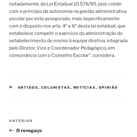
notadamente, da Lei Estadual 10.576/95, pois colide
com o princípio da autonomia na gestão administrativa
escolar por esta assegurado, mais especificamente
com o disposto nos arts. 4º e 6º desta lei estadual, que
estabelece competir o exercício da administração do
estabelecimento de ensino à equipe diretiva, integrada
pelo Diretor, Vice e Coordenador Pedagógico, em
consonância com o Conselho Escolar”, considera.
CATEGORIAS
ARTIGOS
,
COLUNISTAS
,
NOTÍCIAS
,
OPINIÃO
Navegação
Post
ANTERIOR
de
anterior
O revogaço
Post