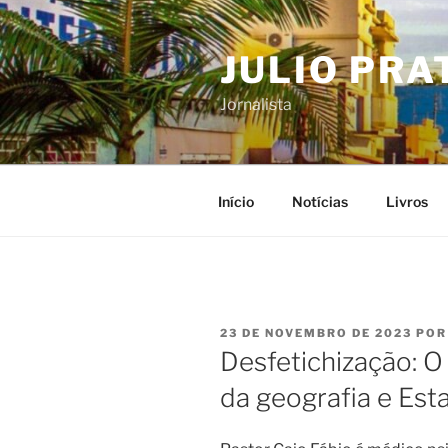
Pular
para
JULIO PRA
o
conteúdo
Jornalista
Início
Notícias
Livros
PUBLICADO
23 DE NOVEMBRO DE 2023
PO
EM
Desfetichização: O
da geografia e Est