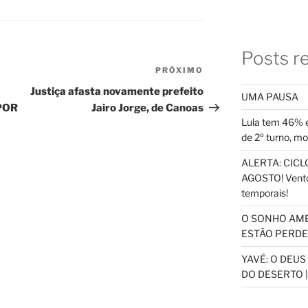
Posts r
PRÓXIMO
Próximo
post
Justiça afasta novamente prefeito
UMA PAUSA
POR
Jairo Jorge, de Canoas
Lula tem 46% e
de 2º turno, m
ALERTA: CICLO
AGOSTO! Vento
temporais!
O SONHO AM
ESTÃO PERDEN
YAVÉ: O DEU
DO DESERTO |