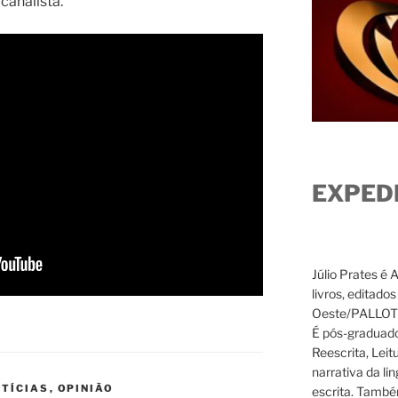
canalista.
EXPED
Júlio Prates é 
livros, editado
Oeste/PALLOTTI
É pós-graduado
Reescrita, Leit
narrativa da li
TÍCIAS
,
OPINIÃO
escrita. També