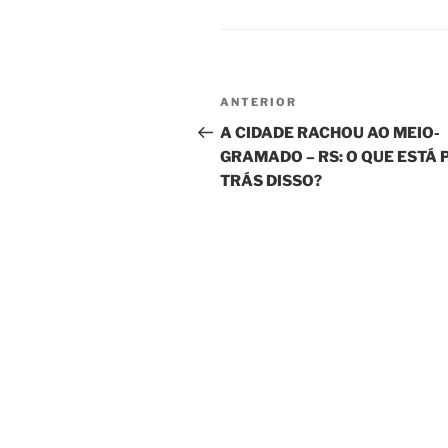
Navegação
Post
ANTERIOR
de
anterior
A CIDADE RACHOU AO MEIO-
GRAMADO – RS: O QUE ESTÁ 
Post
TRÁS DISSO?