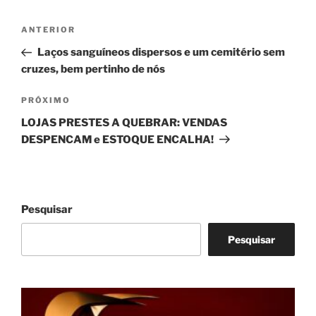
Navegação
Post
ANTERIOR
de
anterior
Laços sanguíneos dispersos e um cemitério sem
Post
cruzes, bem pertinho de nós
Próximo
PRÓXIMO
post
LOJAS PRESTES A QUEBRAR: VENDAS
DESPENCAM e ESTOQUE ENCALHA!
Pesquisar
Pesquisar