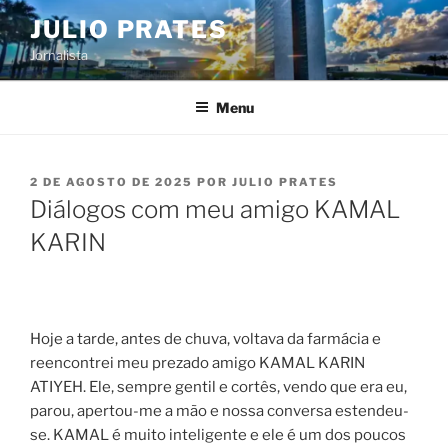
Pular
JULIO PRATES
para
Jornalista
o
conteúdo
Menu
PUBLICADO
2 DE AGOSTO DE 2025
POR
JULIO PRATES
EM
Diálogos com meu amigo KAMAL
KARIN
Hoje a tarde, antes de chuva, voltava da farmácia e
reencontrei meu prezado amigo KAMAL KARIN
ATIYEH. Ele, sempre gentil e cortês, vendo que era eu,
parou, apertou-me a mão e nossa conversa estendeu-
se. KAMAL é muito inteligente e ele é um dos poucos