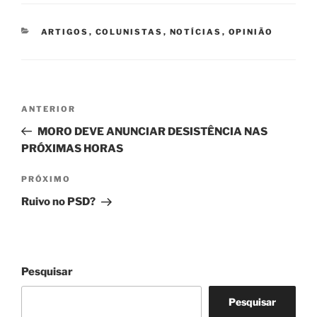
CATEGORIAS
ARTIGOS
,
COLUNISTAS
,
NOTÍCIAS
,
OPINIÃO
Navegação
Post
ANTERIOR
de
anterior
MORO DEVE ANUNCIAR DESISTÊNCIA NAS
Post
PRÓXIMAS HORAS
Próximo
PRÓXIMO
post
Ruivo no PSD?
Pesquisar
Pesquisar