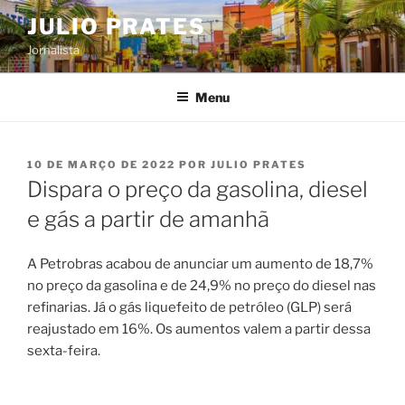
Pular
JULIO PRATES
para
Jornalista
o
conteúdo
Menu
PUBLICADO
10 DE MARÇO DE 2022
POR
JULIO PRATES
EM
Dispara o preço da gasolina, diesel
e gás a partir de amanhã
A Petrobras acabou de anunciar um aumento de 18,7%
no preço da gasolina e de 24,9% no preço do diesel nas
refinarias. Já o gás liquefeito de petróleo (GLP) será
reajustado em 16%. Os aumentos valem a partir dessa
sexta-feira.