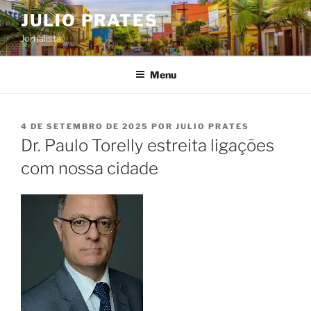
Pular
JULIO PRATES
para
Jornalista
o
conteúdo
Menu
PUBLICADO
4 DE SETEMBRO DE 2025
POR
JULIO PRATES
EM
Dr. Paulo Torelly estreita ligações
com nossa cidade