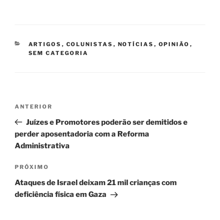
CATEGORIAS
ARTIGOS
,
COLUNISTAS
,
NOTÍCIAS
,
OPINIÃO
,
SEM CATEGORIA
Navegação
Post
ANTERIOR
de
anterior
Juízes e Promotores poderão ser demitidos e
Post
perder aposentadoria com a Reforma
Administrativa
Próximo
PRÓXIMO
post
Ataques de Israel deixam 21 mil crianças com
deficiência física em Gaza