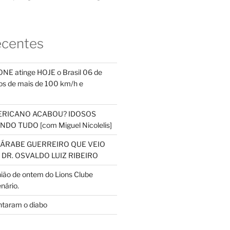
ecentes
NE atinge HOJE o Brasil 06 de
s de mais de 100 km/h e
ERICANO ACABOU? IDOSOS
DO TUDO [com Miguel Nicolelis]
S ÁRABE GUERREIRO QUE VEIO
 DR. OSVALDO LUIZ RIBEIRO
nião de ontem do Lions Clube
nário.
ntaram o diabo