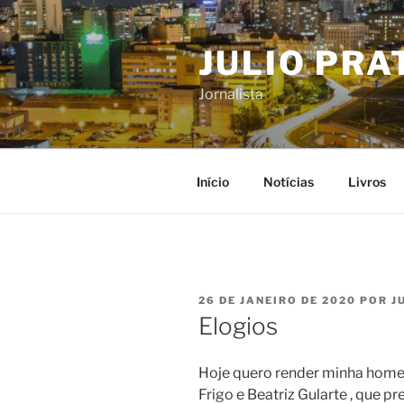
Pular
para
JULIO PRA
o
conteúdo
Jornalista
Início
Notícias
Livros
PUBLICADO
26 DE JANEIRO DE 2020
POR
J
EM
Elogios
Hoje quero render minha home
Frigo e Beatriz Gularte , que p