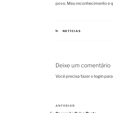
povo. Meu reconhecimento e q
CATEGORIAS
NOTÍCIAS
Deixe um comentário
Você precisa fazer o
login
para
Navegação
Post
ANTERIOR
de
anterior