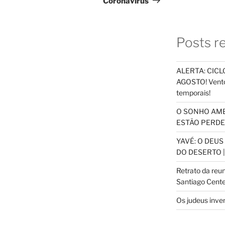
Coronavírus
Posts r
ALERTA: CICLO
AGOSTO! Vento
temporais!
O SONHO AM
ESTÃO PERDEN
YAVÉ: O DEU
DO DESERTO |
Retrato da reu
Santiago Cente
Os judeus inve