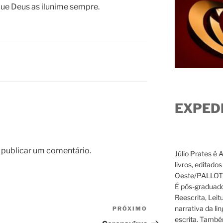
ue Deus as ilunime sempre.
EXPED
 publicar um comentário.
Júlio Prates é 
livros, editado
Oeste/PALLOTTI
É pós-graduado
Reescrita, Leit
narrativa da li
PRÓXIMO
Próximo
escrita. També
post