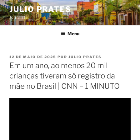
Pular
JULIO PRATES
para
Jornalista
o
conteúdo
Menu
PUBLICADO
12 DE MAIO DE 2025
POR
JULIO PRATES
EM
Em um ano, ao menos 20 mil
crianças tiveram só registro da
mãe no Brasil | CNN – 1 MINUTO