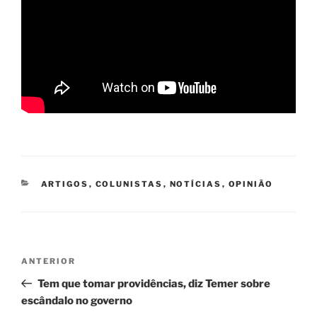
CATEGORIAS
ARTIGOS
,
COLUNISTAS
,
NOTÍCIAS
,
OPINIÃO
Navegação
Post
ANTERIOR
de
anterior
Tem que tomar providências, diz Temer sobre
Post
escândalo no governo