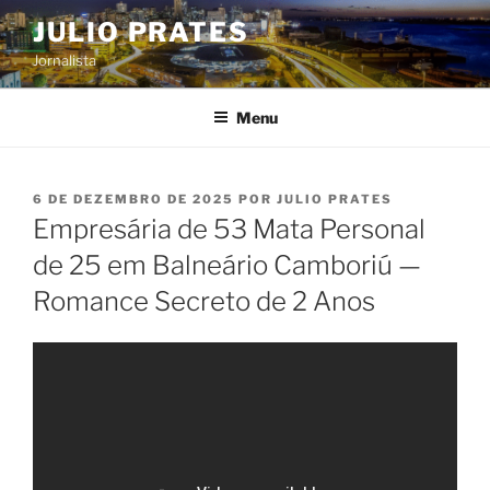
Pular
JULIO PRATES
para
Jornalista
o
conteúdo
Menu
PUBLICADO
6 DE DEZEMBRO DE 2025
POR
JULIO PRATES
EM
Empresária de 53 Mata Personal
de 25 em Balneário Camboriú —
Romance Secreto de 2 Anos