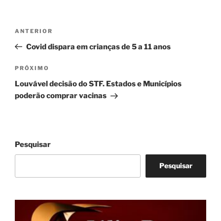
Navegação
Post
ANTERIOR
de
anterior
Covid dispara em crianças de 5 a 11 anos
Post
Próximo
PRÓXIMO
post
Louvável decisão do STF. Estados e Municípios
poderão comprar vacinas
Pesquisar
Pesquisar