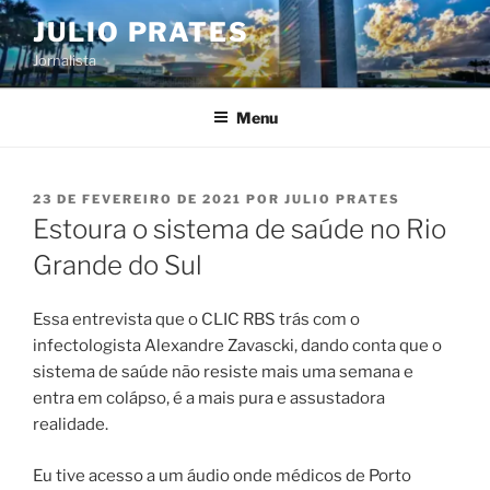
Pular
JULIO PRATES
para
Jornalista
o
conteúdo
Menu
PUBLICADO
23 DE FEVEREIRO DE 2021
POR
JULIO PRATES
EM
Estoura o sistema de saúde no Rio
Grande do Sul
Essa entrevista que o CLIC RBS trás com o
infectologista Alexandre Zavascki, dando conta que o
sistema de saúde não resiste mais uma semana e
entra em colápso, é a mais pura e assustadora
realidade.
Eu tive acesso a um áudio onde médicos de Porto