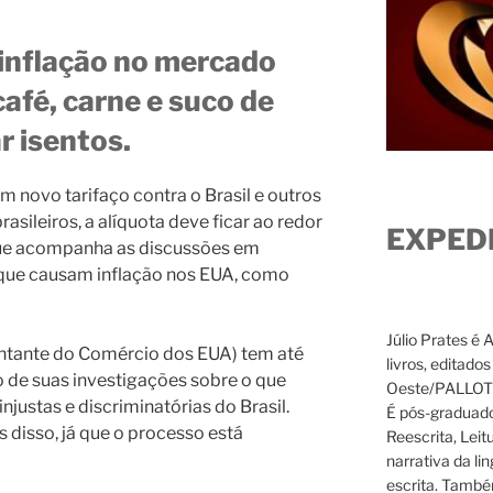
inflação no mercado
afé, carne e suco de
r isentos.
 novo tarifaço contra o Brasil e outros
asileiros, a alíquota deve ficar ao redor
EXPED
ue acompanha as discussões em
 que causam inflação nos EUA, como
Júlio Prates é 
entante do Comércio dos EUA) tem até
livros, editado
o de suas investigações sobre o que
Oeste/PALLOTTI
njustas e discriminatórias do Brasil.
É pós-graduado
s disso, já que o processo está
Reescrita, Leit
narrativa da li
escrita. També