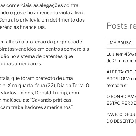
iras comerciais, as alegações contra
ndo o governo americano viola a livre
entral o privilegia em detrimento dos
Posts r
rências financeiras.
m falhas na proteção da propriedade
UMA PAUSA
 piratas vendidos em centros comerciais
Lula tem 46% e
idão no sistema de patentes, que
de 2º turno, m
adoras americanas.
ALERTA: CICLO
tais, que foram pretexto de uma
AGOSTO! Vento
 X na quarta-feira (22), Dia da Terra. O
temporais!
 Estados Unidos, Donald Trump, com
O SONHO AM
m maiúsculas: “Cavando práticas
ESTÃO PERDEN
dicam trabalhadores americanos”.
YAVÉ: O DEU
DO DESERTO |