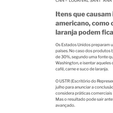
CNN – LOURIVAL SANT ´ANA
Itens que causam 
americano, como c
laranja podem fica
Os Estados Unidos preparam um
países. No caso dos produtos br
de 30%, segundo uma fonte q
Washington, e isentar aqueles
café, carne e suco de laranja.
O USTR (Escritório do Repres
julho para anunciar a conclusã
considera práticas comerciais i
Mas o resultado pode sair ante
avançado.