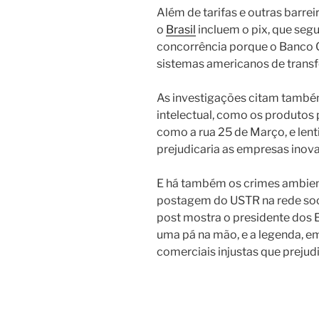
Além de tarifas e outras barre
o
Brasil
incluem o pix, que segu
concorrência porque o Banco C
sistemas americanos de transfe
As investigações citam també
intelectual, como os produtos
como a rua 25 de Março, e lent
prejudicaria as empresas inov
E há também os crimes ambien
postagem do USTR na rede social
post mostra o presidente dos
uma pá na mão, e a legenda, e
comerciais injustas que preju