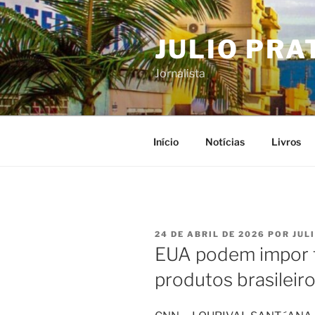
Pular
para
JULIO PRA
o
conteúdo
Jornalista
Início
Notícias
Livros
PUBLICADO
24 DE ABRIL DE 2026
POR
JUL
EM
EUA podem impor t
produtos brasileir