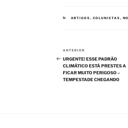
CATEGORIAS
ARTIGOS
,
COLUNISTAS
,
NO
Navegação
Post
ANTERIOR
de
anterior
URGENTE! ESSE PADRÃO
CLIMÁTICO ESTÁ PRESTES A
Post
FICAR MUITO PERIGOSO –
TEMPESTADE CHEGANDO