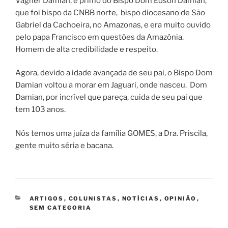
Vagner Damian, é primo do Bispo Dom Edson Damian,
que foi bispo da CNBB norte, bispo diocesano de São
Gabriel da Cachoeira, no Amazonas, e era muito ouvido
pelo papa Francisco em questões da Amazônia.
Homem de alta credibilidade e respeito.
Agora, devido a idade avançada de seu pai, o Bispo Dom
Damian voltou a morar em Jaguari, onde nasceu. Dom
Damian, por incrível que pareça, cuida de seu pai que
tem 103 anos.
Nós temos uma juíza da família GOMES, a Dra. Priscila,
gente muito séria e bacana.
CATEGORIAS
ARTIGOS
,
COLUNISTAS
,
NOTÍCIAS
,
OPINIÃO
,
SEM CATEGORIA