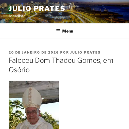
Pular
JULIO PRATES
para
Jornalista
o
conteúdo
Menu
PUBLICADO
20 DE JANEIRO DE 2026
POR
JULIO PRATES
EM
Faleceu Dom Thadeu Gomes, em
Osório