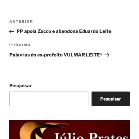
Navegação
Post
ANTERIOR
de
anterior
PP apoia Zucco e abandona Eduardo Leite
Post
Próximo
PRÓXIMO
post
Palavras do ex-prefeito VULMAR LEITE*
Pesquisar
Pesquisar