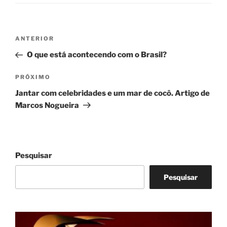
Navegação
Post
ANTERIOR
de
anterior
O que está acontecendo com o Brasil?
Post
Próximo
PRÓXIMO
post
Jantar com celebridades e um mar de cocô. Artigo de
Marcos Nogueira
Pesquisar
Pesquisar