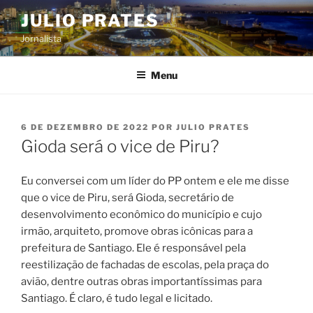
Pular
JULIO PRATES
para
Jornalista
o
conteúdo
Menu
PUBLICADO
6 DE DEZEMBRO DE 2022
POR
JULIO PRATES
EM
Gioda será o vice de Piru?
Eu conversei com um líder do PP ontem e ele me disse
que o vice de Piru, será Gioda, secretário de
desenvolvimento econômico do município e cujo
irmão, arquiteto, promove obras icônicas para a
prefeitura de Santiago. Ele é responsável pela
reestilização de fachadas de escolas, pela praça do
avião, dentre outras obras importantíssimas para
Santiago. É claro, é tudo legal e licitado.