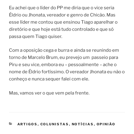
Eu achei que o líder do PP me diria que o vice seria
Éldrio ou Jhonata, vereador e genro de Chicão. Mas
esse líder me contou que ensinou Tiago aparelhar o
diretório e que hoje está tudo controlado e que só
passa quem Tiago quiser.
Com a oposição cega e burra e ainda se reunindo em
torno de Marcelo Brum, eu prevejo um passeio para
Piru e seu vice, embora eu – pessoalmente – ache o
nome de Éldrio fortíssimo. O vereador Jhonata eu não o
conheço e nunca sequer falei com ele.
Mas, vamos ver o que vem pela frente.
CATEGORIAS
ARTIGOS
,
COLUNISTAS
,
NOTÍCIAS
,
OPINIÃO