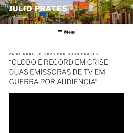
Pular
JULIO PRATES
para
Jornalista
o
conteúdo
Menu
PUBLICADO
24 DE ABRIL DE 2026
POR
JULIO PRATES
EM
“GLOBO E RECORD EM CRISE —
DUAS EMISSORAS DE TV EM
GUERRA POR AUDIÊNCIA”