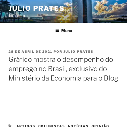
Pular
JULIO PRATES
para
Jornalista
o
conteúdo
Menu
PUBLICADO
28 DE ABRIL DE 2021
POR
JULIO PRATES
EM
Gráfico mostra o desempenho do
emprego no Brasil, exclusivo do
Ministério da Economia para o Blog
CATEGORIAS
ARTIGOS
,
COLUNISTAS
,
NOTÍCIAS
,
OPINIÃO