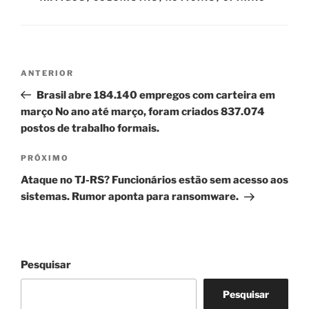
Navegação
Post
ANTERIOR
de
anterior
Brasil abre 184.140 empregos com carteira em
Post
março No ano até março, foram criados 837.074
postos de trabalho formais.
Próximo
PRÓXIMO
post
Ataque no TJ-RS? Funcionários estão sem acesso aos
sistemas. Rumor aponta para ransomware.
Pesquisar
Pesquisar