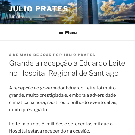
Pular
JULIO PRATES
para
Jornalista
o
conteúdo
Menu
PUBLICADO
2 DE MAIO DE 2025
POR
JULIO PRATES
EM
Grande a recepção a Eduardo Leite
no Hospital Regional de Santiago
A recepção ao governador Eduardo Leite foi muito
grande, muito prestigiada e, embora a adversidade
climática na hora, não tirou o brilho do evento, aliás,
muito prestigiado.
Leite falou dos 5 milhões e setecentos mil que o
Hospital estava recebendo na ocasião.