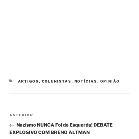
CATEGORIAS
ARTIGOS
,
COLUNISTAS
,
NOTÍCIAS
,
OPINIÃO
Navegação
Post
ANTERIOR
de
anterior
Nazismo NUNCA Foi de Esquerda! DEBATE
Post
EXPLOSIVO COM BRENO ALTMAN