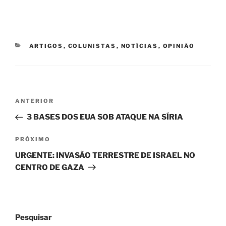
CATEGORIAS
ARTIGOS
,
COLUNISTAS
,
NOTÍCIAS
,
OPINIÃO
Navegação
Post
ANTERIOR
de
anterior
3 BASES DOS EUA SOB ATAQUE NA SÍRIA
Post
Próximo
PRÓXIMO
post
URGENTE: INVASÃO TERRESTRE DE ISRAEL NO
CENTRO DE GAZA
Pesquisar