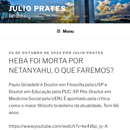
Pular
JULIO PRATES
para
Jornalista
o
conteúdo
Menu
PUBLICADO
24 DE OUTUBRO DE 2023
POR
JULIO PRATES
EM
HEBA FOI MORTA POR
NETANYAHU, O QUE FAREMOS?
Paulo Giraldelli é Doutor em Filosofia pela USP e
Doutor em Educação pela PUC-SP. Pós-Doutor em
Medicina Social pela UERJ. É apontado pela crítica
como o maior filósofo brasileiro da atualidade. Tem 66
anos.
https://www.youtube.com/watch?v=ks4J6p_iy-A