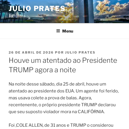
Pular
JULIO PRATES
para
Jornalista
o
conteúdo
Menu
PUBLICADO
26 DE ABRIL DE 2026
POR
JULIO PRATES
EM
Houve um atentado ao Presidente
TRUMP agora a noite
Na noite desse sábado, dia 25 de abril, houve um
atentado ao presidente dos EUA. Um agente foi ferido,
mas usava colete a prova de balas. Agora,
recentenente, o próprio presidente TRUMP declarou
que seu suposto violador mora na CALIFÓRNIA.
Foi ,COLE ALLEN, de 31 anos e TRUMP o considerou