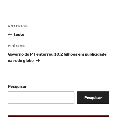
Navegação
Post
ANTERIOR
de
anterior
teste
Post
Próximo
PRÓXIMO
post
Governo do PT enterrou 10.2 bilhões em publicidade
na rede globo
Pesquisar
Pesquisar