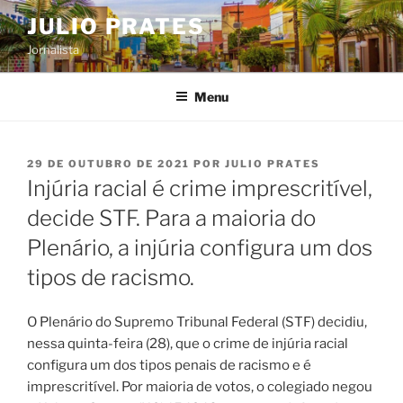
Pular
JULIO PRATES
para
Jornalista
o
conteúdo
Menu
PUBLICADO
29 DE OUTUBRO DE 2021
POR
JULIO PRATES
EM
Injúria racial é crime imprescritível,
decide STF. Para a maioria do
Plenário, a injúria configura um dos
tipos de racismo.
O Plenário do Supremo Tribunal Federal (STF) decidiu,
nessa quinta-feira (28), que o crime de injúria racial
configura um dos tipos penais de racismo e é
imprescritível. Por maioria de votos, o colegiado negou