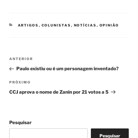
CATEGORIAS
ARTIGOS
,
COLUNISTAS
,
NOTÍCIAS
,
OPINIÃO
Navegação
Post
ANTERIOR
de
anterior
Paulo existiu ou é um personagem inventado?
Post
Próximo
PRÓXIMO
post
CCJ aprova o nome de Zanin por 21 votos a 5
Pesquisar
Pesquisar