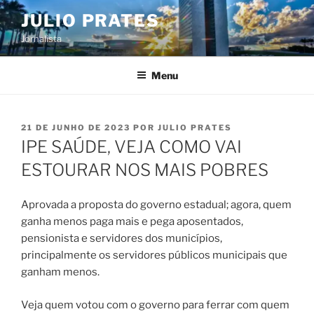
Pular
JULIO PRATES
para
Jornalista
o
conteúdo
Menu
PUBLICADO
21 DE JUNHO DE 2023
POR
JULIO PRATES
EM
IPE SAÚDE, VEJA COMO VAI
ESTOURAR NOS MAIS POBRES
Aprovada a proposta do governo estadual; agora, quem
ganha menos paga mais e pega aposentados,
pensionista e servidores dos municípios,
principalmente os servidores públicos municipais que
ganham menos.
Veja quem votou com o governo para ferrar com quem