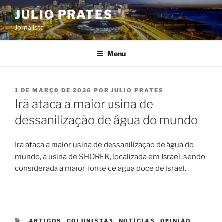
Pular
JULIO PRATES
para
Jornalista
o
conteúdo
Menu
PUBLICADO
1 DE MARÇO DE 2026
POR
JULIO PRATES
EM
Irã ataca a maior usina de
dessanilização de água do mundo
Irã ataca a maior usina de dessanilização de água do
mundo, a usina de SHOREK, localizada em Israel, sendo
considerada a maior fonte de água doce de Israel.
CATEGORIAS
ARTIGOS
,
COLUNISTAS
,
NOTÍCIAS
,
OPINIÃO
,