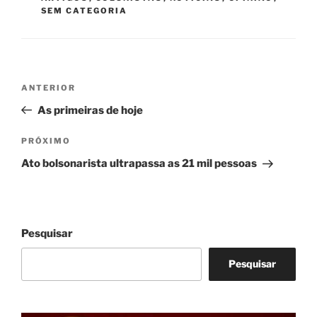
SEM CATEGORIA
Navegação
Post
ANTERIOR
de
anterior
As primeiras de hoje
Post
Próximo
PRÓXIMO
post
Ato bolsonarista ultrapassa as 21 mil pessoas
Pesquisar
Pesquisar