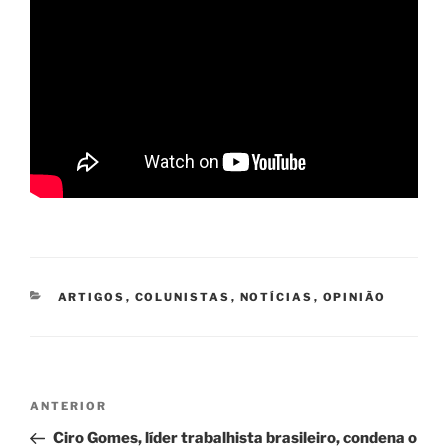
CATEGORIAS
ARTIGOS
,
COLUNISTAS
,
NOTÍCIAS
,
OPINIÃO
Navegação
Post
ANTERIOR
de
anterior
Ciro Gomes, líder trabalhista brasileiro, condena o