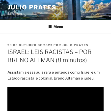
Pular
JULIO PRATES
para
Jornalista
o
conteúdo
Menu
PUBLICADO
29 DE OUTUBRO DE 2023
POR
JULIO PRATES
EM
ISRAEL: LEIS RACISTAS – POR
BRENO ALTMAN (8 minutos)
Assistam a essa aula rara e entenda como Israel é um
Estado rascista e colonial. Breno Altaman é judeu.