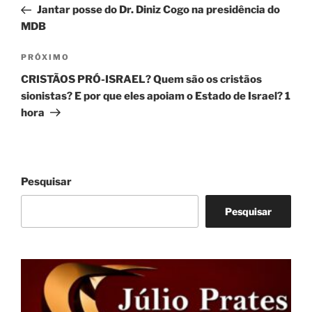
anterior
Jantar posse do Dr. Diniz Cogo na presidência do
Post
MDB
Próximo
PRÓXIMO
post
CRISTÃOS PRÓ-ISRAEL? Quem são os cristãos
sionistas? E por que eles apoiam o Estado de Israel? 1
hora
Pesquisar
Pesquisar