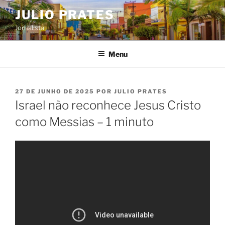
Pular
JULIO PRATES
para
Jornalista
o
conteúdo
Menu
PUBLICADO
27 DE JUNHO DE 2025
POR
JULIO PRATES
EM
Israel não reconhece Jesus Cristo
como Messias – 1 minuto